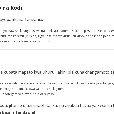
o na Kodi
nayopatikana Tanzania:
ayo inaweza kuunganishwa na benki au huduma za kutoa pesa Tanzania) au
W
 huduma za simu (M-Pesa, Tigo Pesa) zinazokuruhusu kupokea na kutoa pesa kw
ya mtandaoni ili kuepuka usumbufu.
ya kupata mapato kwa uhuru, lakini pia kuna changamoto z
nayokuahidi utajiri wa haraka bila kazi. Kazi halisi hulipwa baada ya kufanywa, 
nahitaji nidhamu kubwa ya muda na kujituma.
 unaotegemewa kwani ndio ofisi yako.
u, jifunze ujuzi unaohitajika, na chukua hatua ya kwanza 
a kazi mtandaoni!