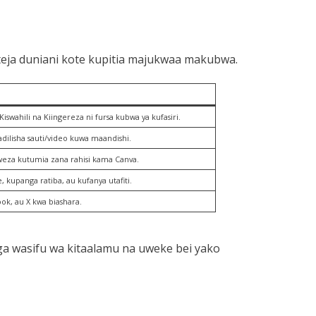
teja duniani kote kupitia majukwaa makubwa.
swahili na Kiingereza ni fursa kubwa ya kufasiri.
adilisha sauti/video kuwa maandishi.
weza kutumia zana rahisi kama Canva.
 kupanga ratiba, au kufanya utafiti.
ok, au X kwa biashara.
nga wasifu wa kitaalamu na uweke bei yako