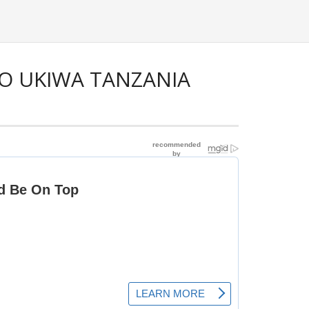
TO UKIWA TANZANIA