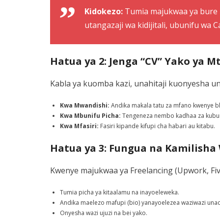
Kidokezo:
Tumia majukwaa ya bure
utangazaji wa kidijitali, ubunifu wa 
Hatua ya 2: Jenga “CV” Yako ya M
Kabla ya kuomba kazi, unahitaji kuonyesha 
Kwa Mwandishi:
Andika makala tatu za mfano kwenye b
Kwa Mbunifu Picha:
Tengeneza nembo kadhaa za kubun
Kwa Mfasiri:
Fasiri kipande kifupi cha habari au kitabu.
Hatua ya 3: Fungua na Kamilisha
Kwenye majukwaa ya Freelancing (Upwork, Five
Tumia picha ya kitaalamu na inayoeleweka.
Andika maelezo mafupi (bio) yanayoelezea waziwazi unac
Onyesha wazi ujuzi na bei yako.