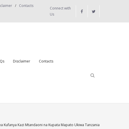
claimer
Contacts
Connect with
Us
Qs
Disclaimer
Contacts
 ya Kufanya Kazi Mtandaoni na Kupata Mapato Ukiwa Tanzania