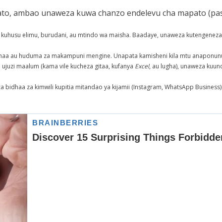
ato, ambao unaweza kuwa chanzo endelevu cha mapato (pas
uhusu elimu, burudani, au mtindo wa maisha. Baadaye, unaweza kutengeneza 
aa au huduma za makampuni mengine. Unapata kamisheni kila mtu anaponunu
 ujuzi maalum (kama vile kucheza gitaa, kufanya
Excel
, au lugha), unaweza kuu
a bidhaa za kimwili kupitia mitandao ya kijamii (Instagram, WhatsApp Business)