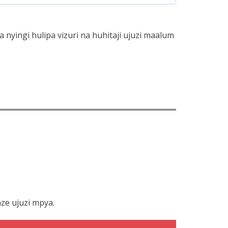
a nyingi hulipa vizuri na huhitaji ujuzi maalum
nze ujuzi mpya.