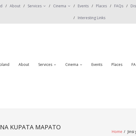
nd
About
Services
Cinema
Events
Places
FAQs
Dis
Interesting Links
obland
About
Services
Cinema
Events
Places
FA
I NA KUPATA MAPATO
Home
/
Jinsi